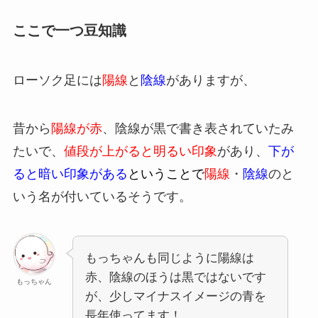
ここで一つ豆知識
ローソク足には
陽線
と
陰線
がありますが、
昔から
陽線が赤
、陰線が黒で書き表されていたみ
たいで、
値段が上がると明るい印象
があり、
下が
ると暗い印象がある
ということ
で
陽線
・
陰線
のと
いう名が付いているそうです。
もっちゃんも同じように陽線は
赤、陰線のほうは黒ではないです
もっちゃん
が、少しマイナスイメージの青を
長年使ってます！