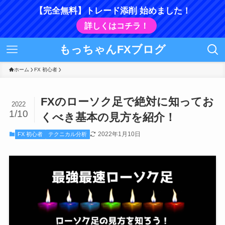
【完全無料】トレード添削 始めました！
詳しくはコチラ！
もっちゃんFXブログ
ホーム
FX 初心者
FXのローソク足で絶対に知ってお
2022
1/10
くべき基本の見方を紹介！
2022年1月10日
FX 初心者
テクニカル分析