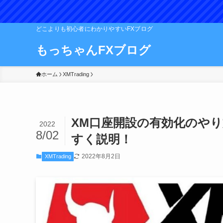
どこよりも初心者にわかりやすいFXブログ
もっちゃんFXブログ
ホーム
XMTrading
XM口座開設の有効化のやり
2022
8/02
すく説明！
2022年8月2日
XMTrading